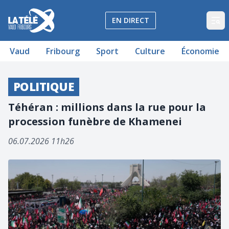
La Télé - Télévision régionale Vaud et Fribourg
EN DIRECT
Op
Vaud
Fribourg
Sport
Culture
Économie
POLITIQUE
Téhéran : millions dans la rue pour la
procession funèbre de Khamenei
06.07.2026 11h26