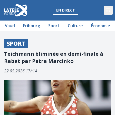
La Télé - Télévision régionale Vaud et Fribourg
EN DIRECT
Op
Vaud
Fribourg
Sport
Culture
Économie
SPORT
Teichmann éliminée en demi-finale à
Rabat par Petra Marcinko
22.05.2026 17h14