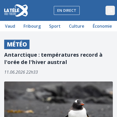
La Télé - Télévision régionale Vaud et Fribourg
EN DIRECT
Op
Vaud
Fribourg
Sport
Culture
Économie
MÉTÉO
Antarctique : températures record à
l'orée de l'hiver austral
11.06.2026 22h33