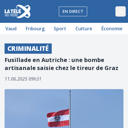
La Télé - Télévision régionale Vaud et Fribourg
EN DIRECT
Op
Vaud
Fribourg
Sport
Culture
Économie
CRIMINALITÉ
Fusillade en Autriche : une bombe
artisanale saisie chez le tireur de Graz
11.06.2025 09h31