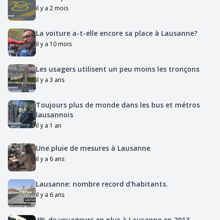
il y a 2 mois
La voiture a-t-elle encore sa place à Lausanne?
il y a 10 mois
Les usagers utilisent un peu moins les tronçons
il y a 3 ans
Toujours plus de monde dans les bus et métros
lausannois
il y a 1 an
Une pluie de mesures à Lausanne
il y a 6 ans
Lausanne: nombre record d'habitants.
il y a 6 ans
4% de voyageurs en plus à Lausanne en 2013