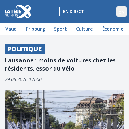
La Télé - Télévision régionale Vaud et Fribourg
EN DIRECT
Op
Vaud
Fribourg
Sport
Culture
Économie
POLITIQUE
Lausanne : moins de voitures chez les
résidents, essor du vélo
29.05.2026 12h00