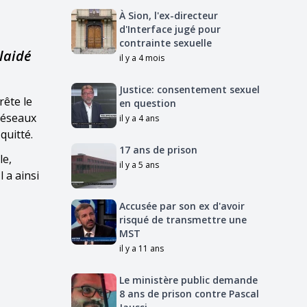
À Sion, l'ex-directeur
d'Interface jugé pour
contrainte sexuelle
laidé
il y a 4 mois
Justice: consentement sexuel
rête le
en question
 réseaux
il y a 4 ans
quitté.
17 ans de prison
le,
il y a 5 ans
 a ainsi
Accusée par son ex d'avoir
risqué de transmettre une
MST
il y a 11 ans
Le ministère public demande
8 ans de prison contre Pascal