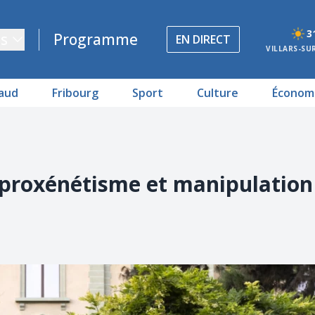
3
s
Programme
EN DIRECT
VILLARS-SU
aud
Fribourg
Sport
Culture
Économ
: proxénétisme et manipulation