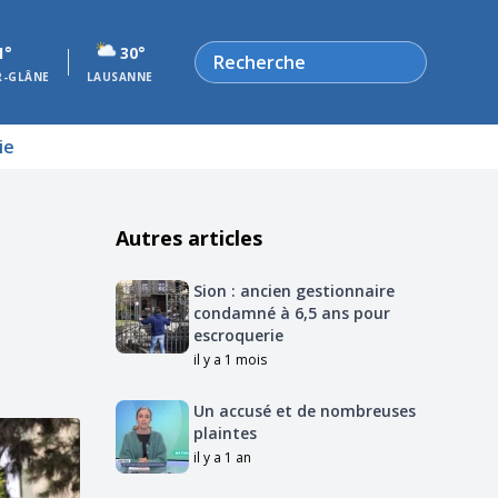
Rechercher
1°
30°
R-GLÂNE
LAUSANNE
ie
Autres articles
Sion : ancien gestionnaire
condamné à 6,5 ans pour
escroquerie
il y a 1 mois
Un accusé et de nombreuses
plaintes
il y a 1 an