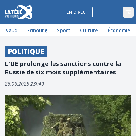
La Télé - Télévision régionale Vaud et Fribourg
EN DIRECT
Op
Vaud
Fribourg
Sport
Culture
Économie
POLITIQUE
L'UE prolonge les sanctions contre la
Russie de six mois supplémentaires
26.06.2025 23h40