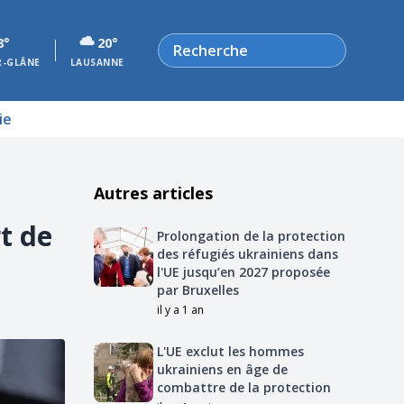
Rechercher
8°
20°
R-GLÂNE
LAUSANNE
ie
Autres articles
rt de
Prolongation de la protection
des réfugiés ukrainiens dans
l'UE jusqu’en 2027 proposée
par Bruxelles
il y a 1 an
L'UE exclut les hommes
ukrainiens en âge de
combattre de la protection