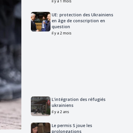
il y a 1 mois
UE: protection des Ukrainiens
en âge de conscription en
question
il y a 2 mois
L'intégration des réfugiés
ukrainiens
il y a 2 ans
Le permis S joue les
prolongations