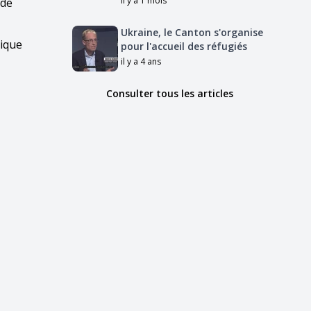
il y a 1 mois
 de
Ukraine, le Canton s'organise
lique
pour l'accueil des réfugiés
il y a 4 ans
Consulter tous les articles