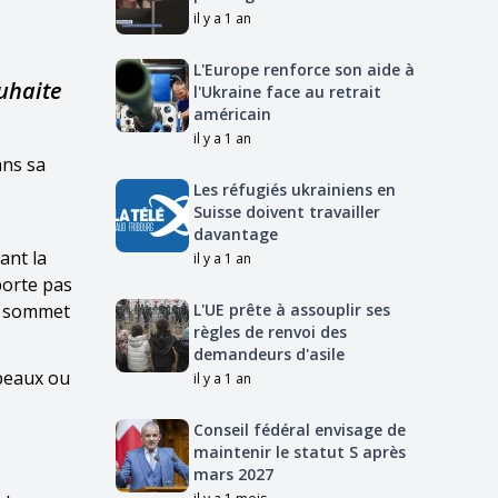
il y a 1 an
L'Europe renforce son aide à
uhaite
l'Ukraine face au retrait
américain
il y a 1 an
ans sa
Les réfugiés ukrainiens en
Suisse doivent travailler
davantage
ant la
il y a 1 an
porte pas
un sommet
L'UE prête à assouplir ses
règles de renvoi des
demandeurs d'asile
apeaux ou
il y a 1 an
Conseil fédéral envisage de
maintenir le statut S après
mars 2027