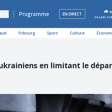
1
s
Programme
EN DIRECT
VILLARS-SU
aud
Fribourg
Sport
Culture
Économ
 ukrainiens en limitant le dépa