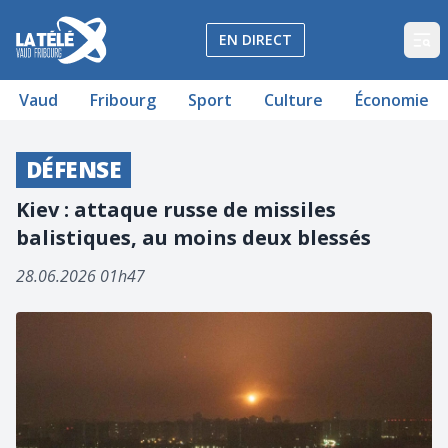
La Télé - Télévision régionale Vaud et Fribourg
EN DIRECT
Op
Vaud
Fribourg
Sport
Culture
Économie
DÉFENSE
Kiev : attaque russe de missiles
balistiques, au moins deux blessés
28.06.2026 01h47