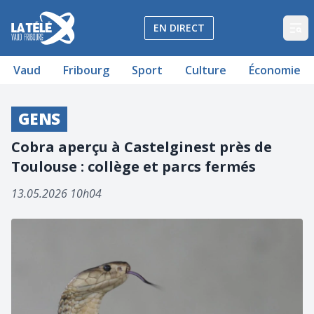
La Télé - Télévision régionale Vaud et Fribourg
EN DIRECT
Op
Vaud
Fribourg
Sport
Culture
Économie
GENS
Cobra aperçu à Castelginest près de
Toulouse : collège et parcs fermés
13.05.2026 10h04