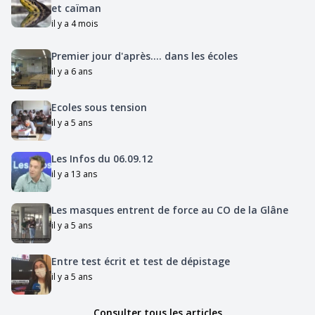
et caïman
il y a 4 mois
Premier jour d'après.... dans les écoles
il y a 6 ans
Ecoles sous tension
il y a 5 ans
Les Infos du 06.09.12
il y a 13 ans
Les masques entrent de force au CO de la Glâne
il y a 5 ans
Entre test écrit et test de dépistage
il y a 5 ans
Consulter tous les articles