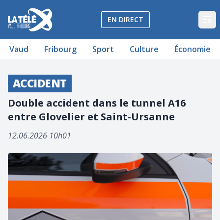
La Télé - Télévision régionale Vaud et Fribourg
EN DIRECT
Op
Vaud
Fribourg
Sport
Culture
Économie
ACCIDENT
Double accident dans le tunnel A16
entre Glovelier et Saint-Ursanne
12.06.2026 10h01