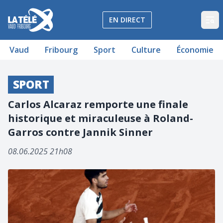
La Télé - Télévision régionale Vaud et Fribourg
EN DIRECT
Op
Vaud
Fribourg
Sport
Culture
Économie
SPORT
Carlos Alcaraz remporte une finale
historique et miraculeuse à Roland-
Garros contre Jannik Sinner
08.06.2025 21h08