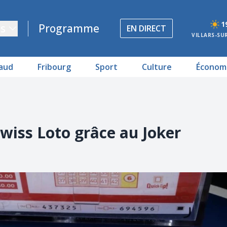
1
s
Programme
EN DIRECT
VILLARS-SU
aud
Fribourg
Sport
Culture
Économ
Swiss Loto grâce au Joker