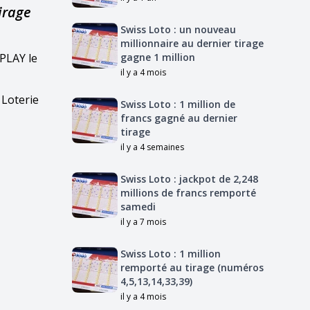
irage
Swiss Loto : un nouveau
millionnaire au dernier tirage
ePLAY le
gagne 1 million
il y a 4 mois
 Loterie
Swiss Loto : 1 million de
francs gagné au dernier
tirage
il y a 4 semaines
Swiss Loto : jackpot de 2,248
millions de francs remporté
samedi
il y a 7 mois
Swiss Loto : 1 million
remporté au tirage (numéros
4,5,13,14,33,39)
il y a 4 mois