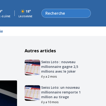
Rechercher
9°
18°
R-GLÂNE
LAUSANNE
ie
Autres articles
Swiss Loto : nouveau
millionnaire gagne 2,5
millions avec le Joker
il y a 2 mois
Swiss Loto: un nouveau
millionnaire remporte 1
million au tirage
il y a 10 mois