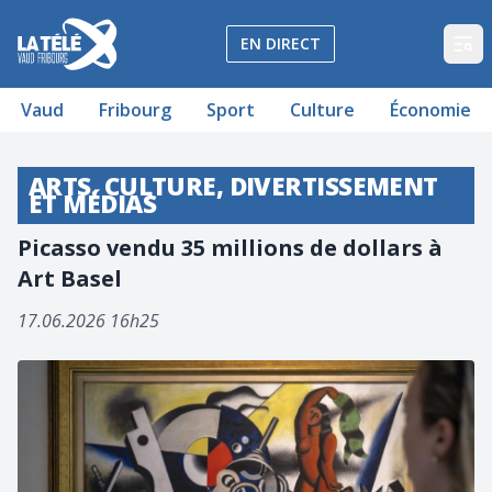
La Télé - Télévision régionale Vaud et Fribourg
EN DIRECT
Op
Vaud
Fribourg
Sport
Culture
Économie
ARTS, CULTURE, DIVERTISSEMENT
ET MÉDIAS
Picasso vendu 35 millions de dollars à
Art Basel
17.06.2026 16h25