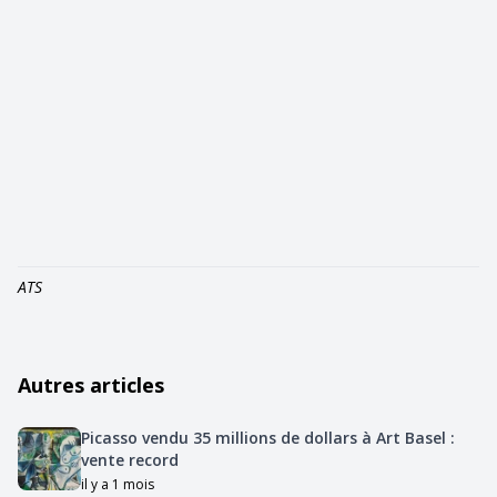
ATS
Autres articles
Picasso vendu 35 millions de dollars à Art Basel :
vente record
il y a 1 mois