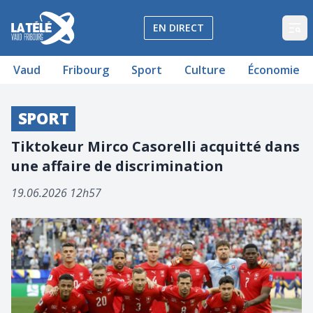
La Télé - Télévision régionale Vaud et Fribourg
EN DIRECT
Op
Vaud
Fribourg
Sport
Culture
Économie
SPORT
Tiktokeur Mirco Casorelli acquitté dans
une affaire de discrimination
19.06.2026 12h57