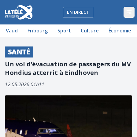
La Télé - Télévision régionale Vaud et Fribourg
EN DIRECT
Op
Vaud
Fribourg
Sport
Culture
Économie
SANTÉ
Un vol d'évacuation de passagers du MV
Hondius atterrit à Eindhoven
12.05.2026 01h11