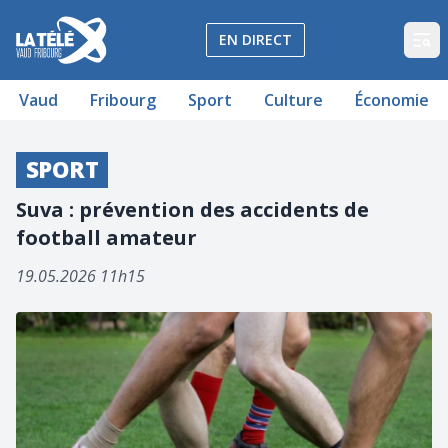
La Télé - Télévision régionale Vaud et Fribourg
EN DIRECT
Op
Vaud
Fribourg
Sport
Culture
Économie
SPORT
Suva : prévention des accidents de
football amateur
19.05.2026 11h15