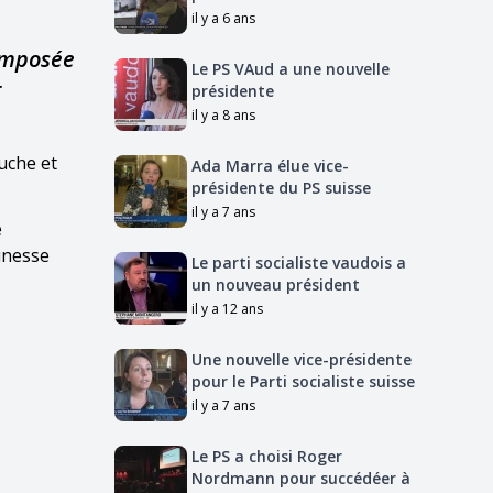
il y a 6 ans
composée
Le PS VAud a une nouvelle
t
présidente
il y a 8 ans
uche et
Ada Marra élue vice-
présidente du PS suisse
il y a 7 ans
e
unesse
Le parti socialiste vaudois a
un nouveau président
il y a 12 ans
Une nouvelle vice-présidente
pour le Parti socialiste suisse
il y a 7 ans
Le PS a choisi Roger
Nordmann pour succédéer à