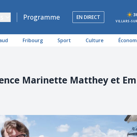
3
s
Programme
EN DIRECT
VILLARS-SU
aud
Fribourg
Sport
Culture
Économ
dence Marinette Matthey et Em