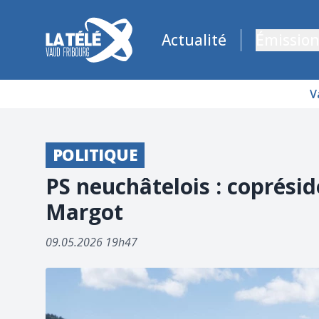
La Télé - Télévision régionale Vaud et Fribourg
Actualité
Émission
V
POLITIQUE
PS neuchâtelois : coprési
Margot
09.05.2026 19h47