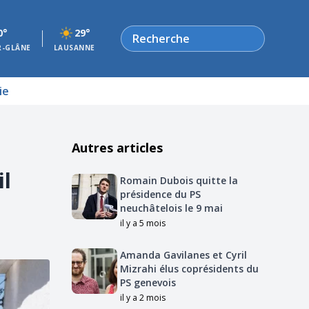
Rechercher
0°
29°
R-GLÂNE
LAUSANNE
ie
Autres articles
il
Romain Dubois quitte la
présidence du PS
neuchâtelois le 9 mai
il y a 5 mois
Amanda Gavilanes et Cyril
Mizrahi élus coprésidents du
PS genevois
il y a 2 mois