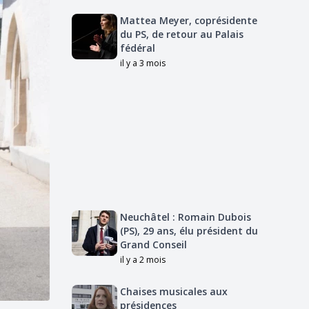
Mattea Meyer, coprésidente
du PS, de retour au Palais
fédéral
il y a 3 mois
Neuchâtel : Romain Dubois
(PS), 29 ans, élu président du
Grand Conseil
il y a 2 mois
Chaises musicales aux
présidences