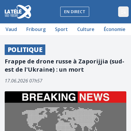
La Télé - Télévision régionale Vaud et Fribourg
EN DIRECT
Op
Vaud
Fribourg
Sport
Culture
Économie
POLITIQUE
Frappe de drone russe à Zaporijjia (sud-
est de l'Ukraine) : un mort
17.06.2026 07h57