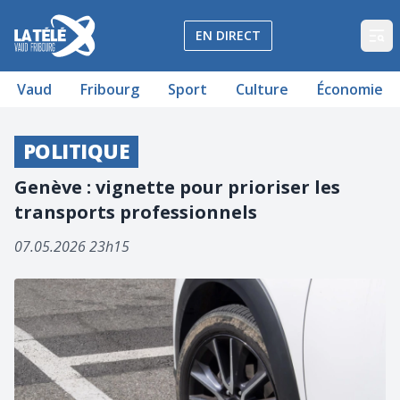
La Télé - Télévision régionale Vaud et Fribourg
EN DIRECT
Op
Vaud
Fribourg
Sport
Culture
Économie
POLITIQUE
Genève : vignette pour prioriser les
transports professionnels
07.05.2026 23h15