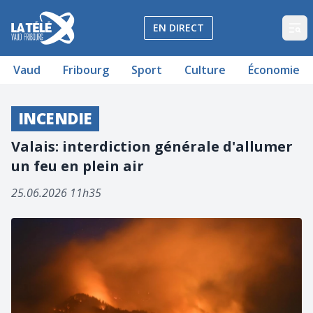
La Télé - Télévision régionale Vaud et Fribourg
EN DIRECT
Op
Vaud
Fribourg
Sport
Culture
Économie
INCENDIE
Valais: interdiction générale d'allumer
un feu en plein air
25.06.2026 11h35