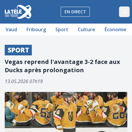
La Télé - Télévision régionale Vaud et Fribourg
EN DIRECT
Op
Vaud
Fribourg
Sport
Culture
Économie
SPORT
Vegas reprend l'avantage 3-2 face aux
Ducks après prolongation
13.05.2026 07h19