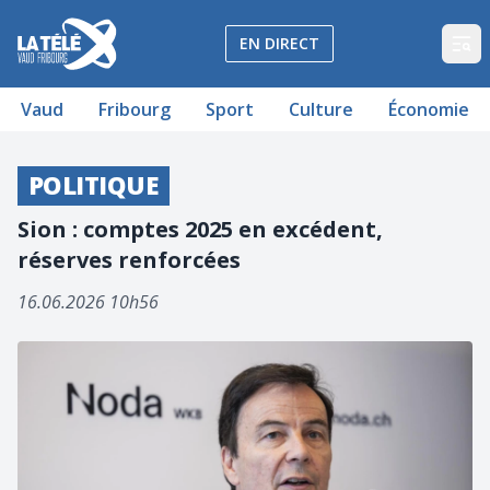
La Télé - Télévision régionale Vaud et Fribourg
EN DIRECT
Op
Vaud
Fribourg
Sport
Culture
Économie
POLITIQUE
Sion : comptes 2025 en excédent,
réserves renforcées
16.06.2026 10h56