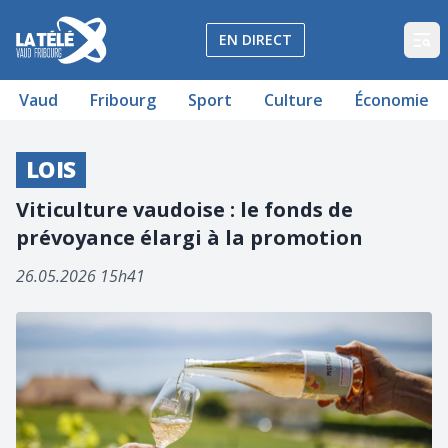
La Télé - Télévision régionale Vaud et Fribourg
EN DIRECT
Op
Vaud
Fribourg
Sport
Culture
Économie
LOIS
Viticulture vaudoise : le fonds de
prévoyance élargi à la promotion
26.05.2026 15h41