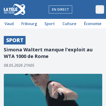
La Télé - Télévision régionale Vaud et Fribourg
EN DIRECT
Op
Vaud
Fribourg
Sport
Culture
Économie
SPORT
Simona Waltert manque l'exploit au
WTA 1000 de Rome
08.05.2026 21h05