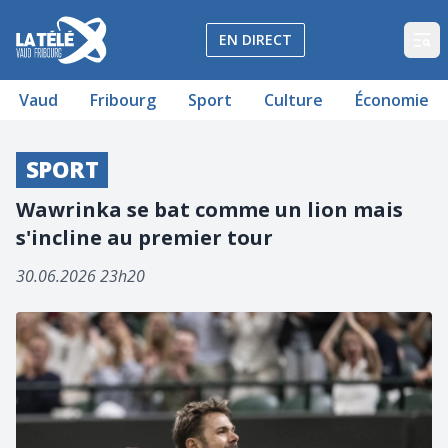
La Télé - Télévision régionale Vaud et Fribourg
EN DIRECT
Op
Vaud
Fribourg
Sport
Culture
Économie
SPORT
Wawrinka se bat comme un lion mais
s'incline au premier tour
30.06.2026 23h20