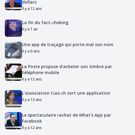
dollars
il y a 12 ans
La fin du fact-cheking
il y a 1 an
Une app de traçage qui porte mal son nom
il y a 6 ans
La Poste propose d'acheter son timbre par
téléphone mobile
il y a 12 ans
L'association Ciao.ch sort une application
il y a 13 ans
Le spectaculaire rachat de What's App par
Facebook
il y a 12 ans