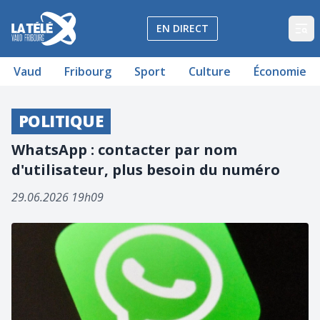
La Télé - Télévision régionale Vaud et Fribourg
EN DIRECT
Op
Vaud
Fribourg
Sport
Culture
Économie
POLITIQUE
WhatsApp : contacter par nom
d'utilisateur, plus besoin du numéro
29.06.2026 19h09