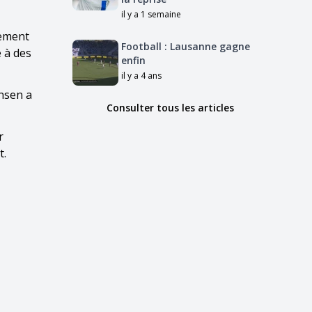
il y a 1 semaine
uement
Football : Lausanne gagne
e à des
enfin
il y a 4 ans
nsen a
Consulter tous les articles
r
t.