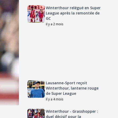
Winterthour relégué en Super
League après la remontée de
GC
il y a 2 mois
Lausanne-Sport reçoit
Winterthour, lanterne rouge
de Super League
il y a 4 mois
Winterthour - Grasshopper :
duel décisif pour la