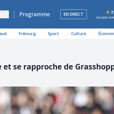
2
s
Programme
EN DIRECT
VILLARS-SU
aud
Fribourg
Sport
Culture
Économ
 et se rapproche de Grasshop