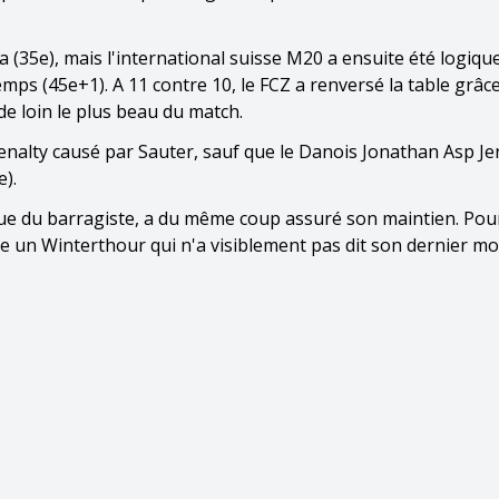
(35e), mais l'international suisse M20 a ensuite été logiq
mps (45e+1). A 11 contre 10, le FCZ a renversé la table grâc
 de loin le plus beau du match.
enalty causé par Sauter, sauf que le Danois Jonathan Asp Je
e).
que du barragiste, a du même coup assuré son maintien. Pou
re un Winterthour qui n'a visiblement pas dit son dernier mo