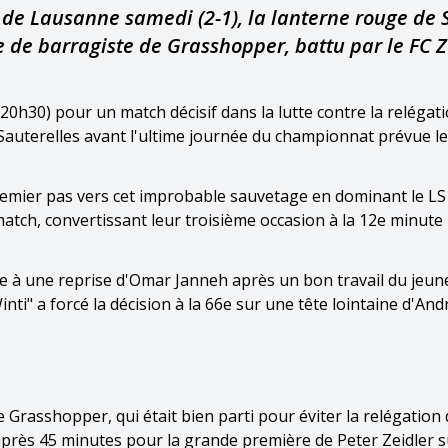
e de Lausanne samedi (2-1), la lanterne rouge de 
e de barragiste de Grasshopper, battu par le FC Z
20h30) pour un match décisif dans la lutte contre la relégati
s Sauterelles avant l'ultime journée du championnat prévue l
emier pas vers cet improbable sauvetage en dominant le LS
 match, convertissant leur troisième occasion à la 12e minute
e à une reprise d'Omar Janneh après un bon travail du jeun
nti" a forcé la décision à la 66e sur une tête lointaine d'And
de Grasshopper, qui était bien parti pour éviter la relégation 
 après 45 minutes pour la grande première de Peter Zeidler s