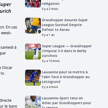
Super
relégation
il y a 2 mois
urich
Grasshopper Assures Super
League Survival Despite
on. En cas
Defeat to Aarau
e week-
il y a 1 an
Super League — Grasshopper
 samedi à
s'impose 3-0 dans le derby
 par
zurichois
il y a 10 mois
e Oscar
Lausanne peut se mettre à
rin
l'abri face à Grasshopper au
Letzigrund
il y a 4 mois
Lausanne-Sport tenu en
directe
échec par Grasshoppers pour
ur le banc
la reprise