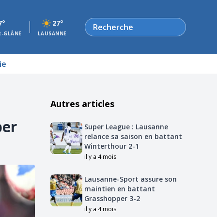
Rechercher
7°
27°
R-GLÂNE
LAUSANNE
ie
Autres articles
per
Super League : Lausanne
relance sa saison en battant
Winterthour 2-1
il y a 4 mois
Lausanne-Sport assure son
maintien en battant
Grasshopper 3-2
il y a 4 mois