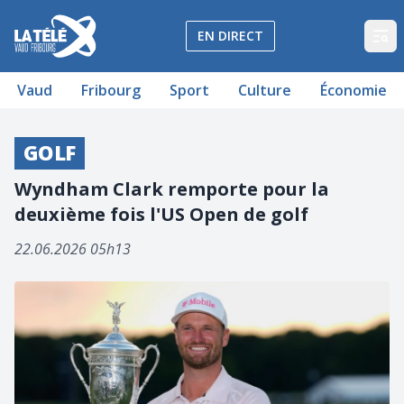
La Télé - Télévision régionale Vaud et Fribourg
EN DIRECT
Op
Vaud
Fribourg
Sport
Culture
Économie
GOLF
Wyndham Clark remporte pour la
deuxième fois l'US Open de golf
22.06.2026 05h13