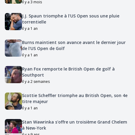
il y a 3 mois
J.J. Spaun triomphe à l'US Open sous une pluie
torrentielle
il y a 1 an
Burns maintient son avance avant le dernier jour
de l'US Open de Golf
il y a 1 an
Ryan Fox remporte le British Open de golf à
Southport
il y a 2 semaines
Scottie Scheffler triomphe au British Open, son 4e
titre majeur
il y a 1 an
Stan Wawrinka s'offre un troisième Grand Chelem
à New-York
il y a 9 ans