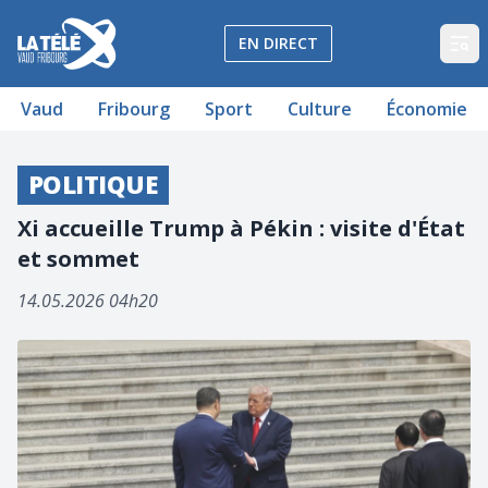
La Télé - Télévision régionale Vaud et Fribourg
EN DIRECT
Op
Vaud
Fribourg
Sport
Culture
Économie
POLITIQUE
Xi accueille Trump à Pékin : visite d'État
et sommet
14.05.2026 04h20