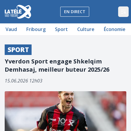
La Télé - Télévision régionale Vaud et Fribourg
EN DIRECT
Op
Vaud
Fribourg
Sport
Culture
Économie
SPORT
Yverdon Sport engage Shkelqim
Demhasaj, meilleur buteur 2025/26
15.06.2026 12h03