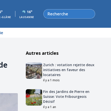
Rechercher
6°
16°
R-GLÂNE
LAUSANNE
ie
Autres articles
 de
Zurich : votation rejette deux
initiatives en faveur des
locataires
il y a 1 mois
Fin des Jardins de Pierre en
Suisse: Vote Fribourgeois
Décisif
il y a 1 an