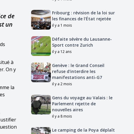
Fribourg : révision de la loi sur
ice de
les finances de l'État rejetée
st un
il y a 1 mois
Défaite sévère du Lausanne-
rds
Sport contre Zurich
il y a 12 ans
situé à
Genève : le Grand Conseil
er. On y
refuse d'interdire les
manifestations anti-G7
il y a 2 mois
omme la
des
Gens du voyage au Valais : le
Parlement rejette de
nouvelles aires
a
il y a 8 mois
ustifier
question
Le camping de la Poya déplaît