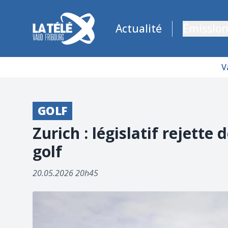
La Télé - Télévision régionale Vaud et Fribourg
Actualité
Émission
V
GOLF
Zurich : législatif rejette
golf
20.05.2026 20h45