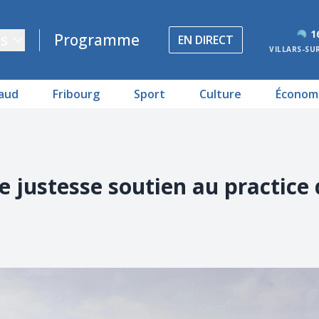
1
s
Programme
EN DIRECT
VILLARS-SU
aud
Fribourg
Sport
Culture
Économ
 de justesse soutien au practice