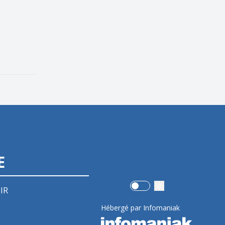
E
Use setting
IR
Hébergé par Infomaniak