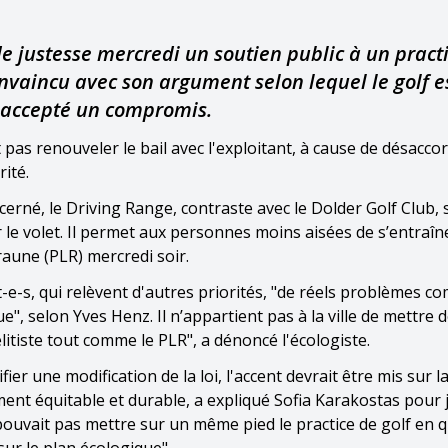
é de justesse mercredi un soutien public à un pract
convaincu avec son argument selon lequel le golf e
s accepté un compromis.
 pas renouveler le bail avec l'exploitant, à cause de désacco
ité.
ncerné, le Driving Range, contraste avec le Dolder Golf Club, 
ur le volet. Il permet aux personnes moins aisées de s’entraîn
raune (PLR) mercredi soir.
-e-s, qui relèvent d'autres priorités, "de réels problèmes c
e", selon Yves Henz. Il n’appartient pas à la ville de mettre 
 élitiste tout comme le PLR", a dénoncé l'écologiste.
r une modification de la loi, l'accent devrait être mis sur l
ent équitable et durable, a expliqué Sofia Karakostas pour j
pouvait pas mettre sur un même pied le practice de golf en 