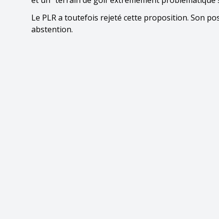
et un "terrain de golf extrêmement problématique s
Le PLR a toutefois rejeté cette proposition. Son pos
abstention.