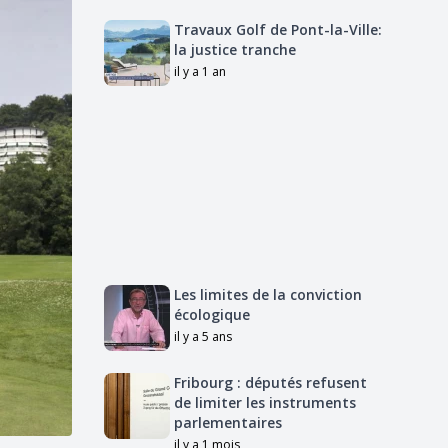
Travaux Golf de Pont-la-Ville:
la justice tranche
il y a 1 an
Les limites de la conviction
écologique
il y a 5 ans
Fribourg : députés refusent
de limiter les instruments
parlementaires
il y a 1 mois