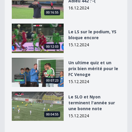
Adieu 442 :'-(
16.12.2024
00:16:55
Le LS sur le podium, YS bloque encore
Le LS sur le podium, YS
bloque encore
15.12.2024
00:12:03
Un ultime quiz et un prix bien mérité pour le FC Venog
Un ultime quiz et un
prix bien mérité pour le
FC Venoge
00:07:23
15.12.2024
Le SLO et Nyon terminent l&#039;année sur une bonn
Le SLO et Nyon
terminent l'année sur
une bonne note
00:04:55
15.12.2024