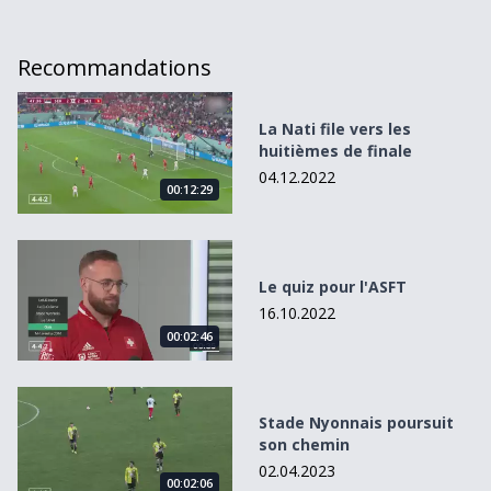
Recommandations
La Nati file vers les huitièmes de finale
La Nati file vers les
huitièmes de finale
04.12.2022
00:12:29
Le quiz pour l&#039;ASFT
Le quiz pour l'ASFT
16.10.2022
00:02:46
Stade Nyonnais poursuit son chemin
Stade Nyonnais poursuit
son chemin
02.04.2023
00:02:06