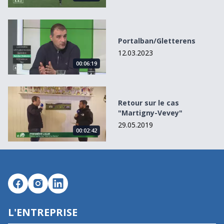
Portalban/Gletterens
Portalban/Gletterens
12.03.2023
00:06:19
Retour sur le cas &quot;Martigny-Vevey&quot;
Retour sur le cas
"Martigny-Vevey"
29.05.2019
00:02:42
L'ENTREPRISE