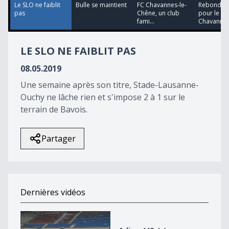
22
Le SLO ne faiblit
Bulle se maintient
FC Chavannes-le-
Rebonds in
seconds
pas
Chêne, un club
pour le FC
fami...
Chavann...
LE SLO NE FAIBLIT PAS
08.05.2019
Une semaine après son titre, Stade-Lausanne-
Ouchy ne lâche rien et s'impose 2 à 1 sur le
terrain de Bavois.
Partager
Dernières vidéos
Adieu 442 :&#039;-(