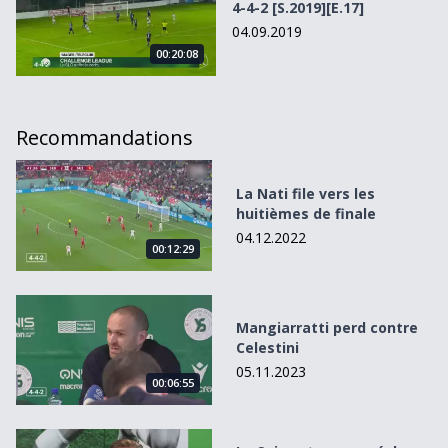
4-4-2 [S.2019][E.17]
04.09.2019
00:20:08
Recommandations
La Nati file vers les huitièmes de finale
La Nati file vers les
huitièmes de finale
04.12.2022
00:12:29
Mangiarratti perd contre Celestini
Mangiarratti perd contre
Celestini
05.11.2023
00:06:55
La Suisse tenue en échec dans les dernières secondes