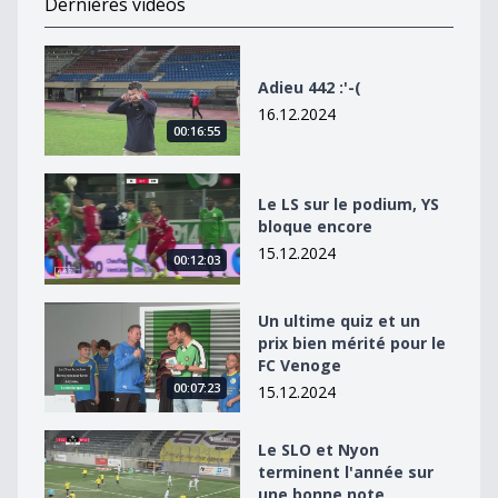
Dernières vidéos
Adieu 442 :&#039;-(
Adieu 442 :'-(
16.12.2024
00:16:55
Le LS sur le podium, YS bloque encore
Le LS sur le podium, YS
bloque encore
15.12.2024
00:12:03
Un ultime quiz et un prix bien mérité pour le FC Venog
Un ultime quiz et un
prix bien mérité pour le
FC Venoge
00:07:23
15.12.2024
Le SLO et Nyon terminent l&#039;année sur une bonn
Le SLO et Nyon
terminent l'année sur
une bonne note