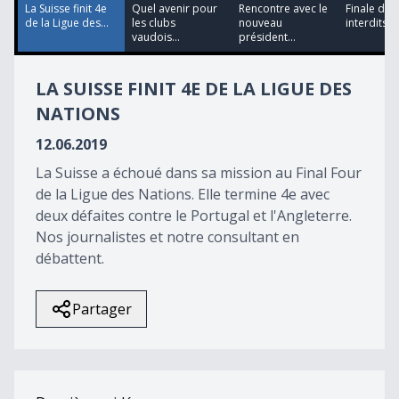
48
La Suisse finit 4e
Quel avenir pour
Rencontre avec le
Finale du
seconds
de la Ligue des...
les clubs
nouveau
interdits
vaudois...
président...
LA SUISSE FINIT 4E DE LA LIGUE DES
NATIONS
12.06.2019
La Suisse a échoué dans sa mission au Final Four
de la Ligue des Nations. Elle termine 4e avec
deux défaites contre le Portugal et l'Angleterre.
Nos journalistes et notre consultant en
débattent.
Partager