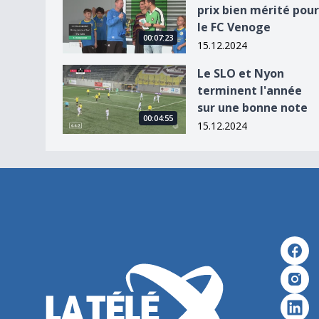
prix bien mérité pour
le FC Venoge
00:07:23
15.12.2024
Le SLO et Nyon terminent l&#039;année sur un
Le SLO et Nyon
terminent l'année
sur une bonne note
00:04:55
15.12.2024