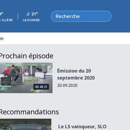
Rechercher
9°
21°
R-GLÂNE
LAUSANNE
ie
Prochain épisode
Émission du 20 septembre 2020
Émission du 20
septembre 2020
20.09.2020
00:40:21
Recommandations
Le LS vainqueur, SLO et YS butent
Le LS vainqueur, SLO