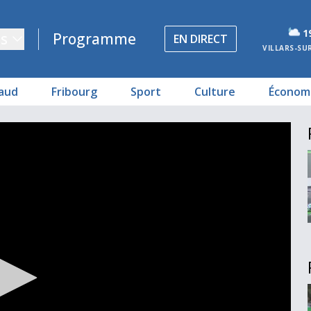
1
s
Programme
EN DIRECT
VILLARS-SU
aud
Fribourg
Sport
Culture
Économ