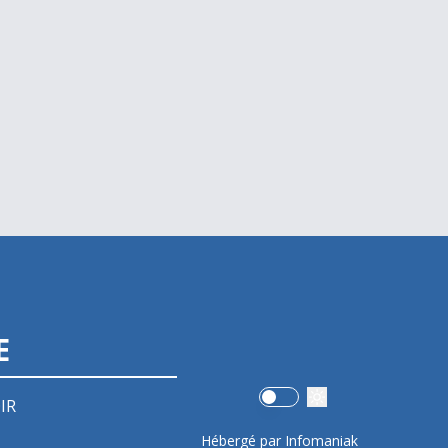
E
Use setting
IR
Hébergé par Infomaniak