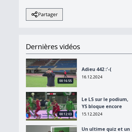
Partager
Dernières vidéos
Adieu 442 :&#039;-(
Adieu 442 :'-(
16.12.2024
00:16:55
Le LS sur le podium, YS bloque encore
Le LS sur le podium,
YS bloque encore
15.12.2024
00:12:03
Un ultime quiz et un prix bien mérité pour le F
Un ultime quiz et un