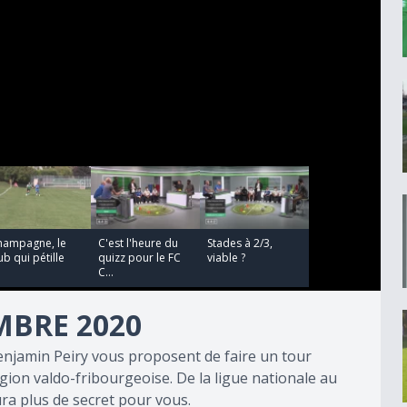
00:02:37
00:09:18
hampagne, le
C'est l'heure du
Stades à 2/3,
ub qui pétille
quizz pour le FC
viable ?
C...
MBRE 2020
njamin Peiry vous proposent de faire un tour
égion valdo-fribourgeoise. De la ligue nationale au
ura plus de secret pour vous.