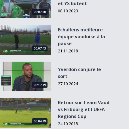
et YS butent
08.10.2023
00:07:50
Echallens meilleure équipe vaudoise à la pause
Echallens meilleure
équipe vaudoise à la
pause
00:07:43
21.11.2018
Yverdon conjure le sort
Yverdon conjure le
sort
27.10.2024
00:17:49
Retour sur Team Vaud vs Fribourg et l&#039;UEFA Regions 
Retour sur Team Vaud
vs Fribourg et l'UEFA
Regions Cup
00:04:49
24.10.2018