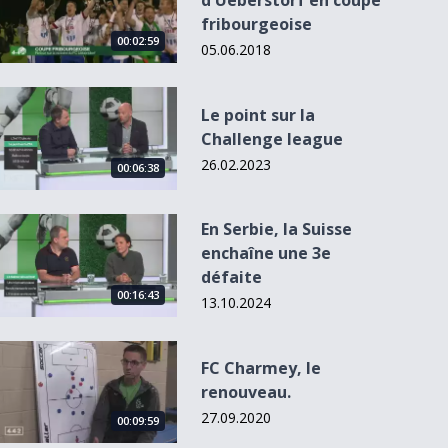
d'Ueberstorf en coupe
fribourgeoise
00:02:59
05.06.2018
Le point sur la Challenge league
Le point sur la
Challenge league
26.02.2023
00:06:38
En Serbie, la Suisse enchaîne une 3e défaite
En Serbie, la Suisse
enchaîne une 3e
défaite
00:16:43
13.10.2024
FC Charmey, le renouveau.
FC Charmey, le
renouveau.
27.09.2020
00:09:59