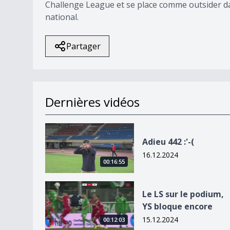
Challenge League et se place comme outsider da
national.
Partager
Dernières vidéos
Adieu 442 :&#039;-(
Adieu 442 :'-(
16.12.2024
00:16:55
Le LS sur le podium, YS bloque encore
Le LS sur le podium,
YS bloque encore
15.12.2024
00:12:03