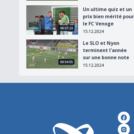
Un ultime quiz et un prix bien mérité pour le F
Un ultime quiz et un
prix bien mérité pour
le FC Venoge
00:07:23
15.12.2024
Le SLO et Nyon terminent l&#039;année sur un
Le SLO et Nyon
terminent l'année
sur une bonne note
00:04:55
15.12.2024