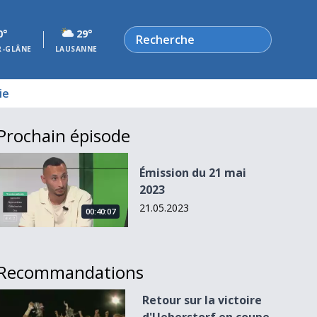
Rechercher
0°
29°
R-GLÂNE
LAUSANNE
ie
Prochain épisode
Émission du 21 mai 2023
Émission du 21 mai
2023
21.05.2023
00:40:07
Recommandations
Retour sur la victoire d&#039;Ueberstorf en coupe fribourg
Retour sur la victoire