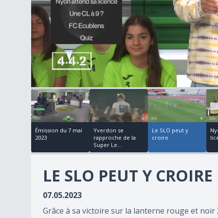
00:07:10
00:04:58
00:11:06
7
minutes,
16
seconds
of
40
Émission du 7 mai
Yverdon se
Le SLO peut y
Ny
minutes,
2023
rapproche de la
croire
li
5
Super Le...
seconds
Volume
90%
LE SLO PEUT Y CROIRE
07.05.2023
Grâce à sa victoire sur la lanterne rouge et noi