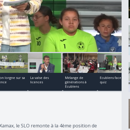
00:06:24
00:07:56
00:02:25
on lorgne sur sa
La valse des
Mélange de
Ecublens face au
cence
licences
générations à
quiz
Ecublens
r Xamax, le SLO remonte à la 4ème position de