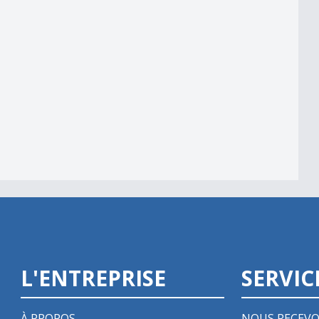
C Venoge
e bonne note
L'ENTREPRISE
SERVIC
À PROPOS
NOUS RECEVO