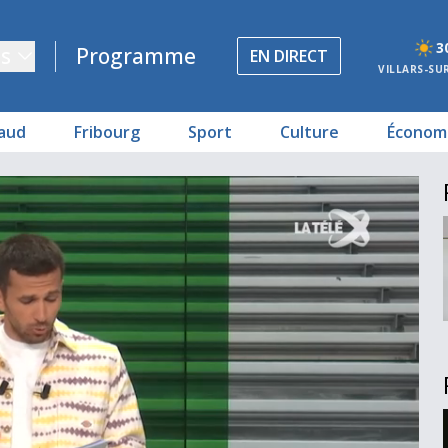
3
s
Programme
EN DIRECT
VILLARS-SU
aud
Fribourg
Sport
Culture
Économ