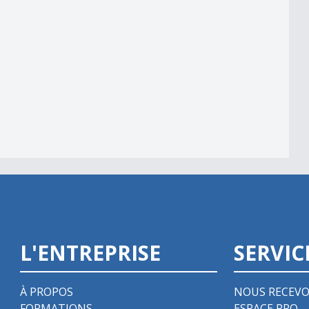
C Venoge
e bonne note
L'ENTREPRISE
SERVIC
À PROPOS
NOUS RECEVO
FORMATIONS
ESPACE PRO