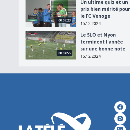
Un ultime quiz et un prix bien mérité pour le F
Un ultime quiz et un
prix bien mérité pour
le FC Venoge
00:07:23
15.12.2024
Le SLO et Nyon terminent l&#039;année sur un
Le SLO et Nyon
terminent l'année
sur une bonne note
00:04:55
15.12.2024