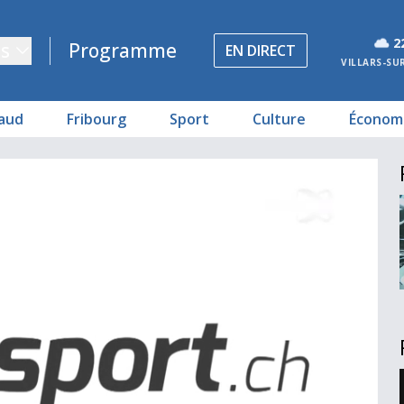
2
s
Programme
EN DIRECT
VILLARS-SU
aud
Fribourg
Sport
Culture
Économ