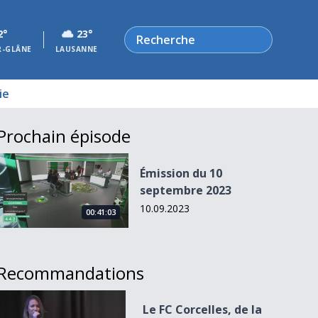
Rechercher
2°
23°
R-GLÂNE
LAUSANNE
ie
Prochain épisode
Émission du 10 septembre 2023
Émission du 10
septembre 2023
10.09.2023
00:41:03
Recommandations
Le FC Corcelles, de la pelouse aux planches
Le FC Corcelles, de la