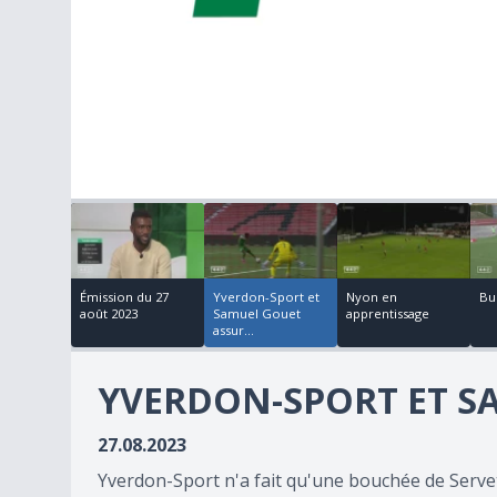
00:11:46
00:03:37
00:07:07
0
seconds
of
0
seconds
Volume
90%
Émission du 27
Yverdon-Sport et
Nyon en
Bu
août 2023
Samuel Gouet
apprentissage
assur...
YVERDON-SPORT ET S
27.08.2023
Yverdon-Sport n'a fait qu'une bouchée de Serve