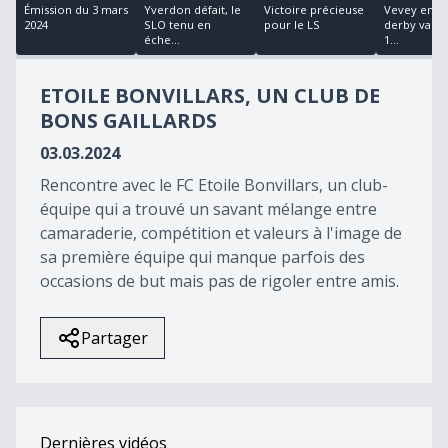
40
Émission du 3 mars
Yverdon défait, le
Victoire précieuse
Vevey empo
minutes,
2024
SLO tenu en
pour le LS
derby vaud
3
éche...
1...
seconds
ETOILE BONVILLARS, UN CLUB DE
BONS GAILLARDS
03.03.2024
Rencontre avec le FC Etoile Bonvillars, un club-
équipe qui a trouvé un savant mélange entre
camaraderie, compétition et valeurs à l'image de
sa première équipe qui manque parfois des
occasions de but mais pas de rigoler entre amis.
Partager
Dernières vidéos