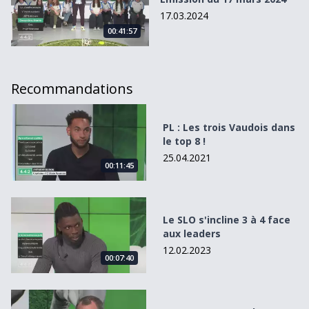
17.03.2024
00:41:57
Recommandations
PL : Les trois Vaudois dans le top 8 !
PL : Les trois Vaudois dans
le top 8 !
25.04.2021
00:11:45
Le SLO s&#039;incline 3 à 4 face aux leaders
Le SLO s'incline 3 à 4 face
aux leaders
12.02.2023
00:07:40
Lausanne et Yverdon tous deux victorieux