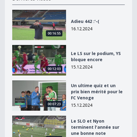
Adieu 442 :&#039;-(
Adieu 442 :'-(
16.12.2024
00:16:55
Le LS sur le podium, YS bloque encore
Le LS sur le podium, YS
bloque encore
15.12.2024
00:12:03
Un ultime quiz et un prix bien mérité pour le FC Venog
Un ultime quiz et un
prix bien mérité pour le
FC Venoge
00:07:23
15.12.2024
Le SLO et Nyon terminent l&#039;année sur une bonn
Le SLO et Nyon
terminent l'année sur
une bonne note