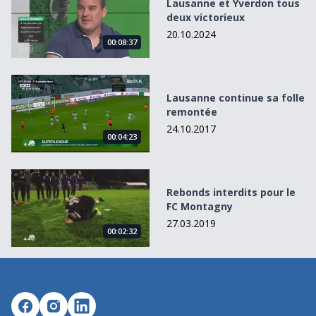
Lausanne et Yverdon tous
deux victorieux
20.10.2024
00:08:37
Lausanne continue sa folle remontée
Lausanne continue sa folle
remontée
24.10.2017
00:04:23
Rebonds interdits pour le FC Montagny
Rebonds interdits pour le
FC Montagny
27.03.2019
00:02:32