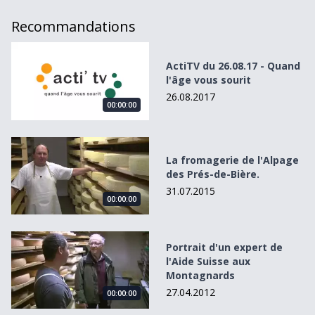
Recommandations
ActiTV du 26.08.17 - Quand l&#039;âge vous sourit
ActiTV du 26.08.17 - Quand
l'âge vous sourit
26.08.2017
00:00:00
La fromagerie de l&#039;Alpage des Prés-de-Bière.
La fromagerie de l'Alpage
des Prés-de-Bière.
31.07.2015
00:00:00
Portrait d&#039;un expert de l&#039;Aide Suisse aux Mo
Portrait d'un expert de
l'Aide Suisse aux
Montagnards
27.04.2012
00:00:00