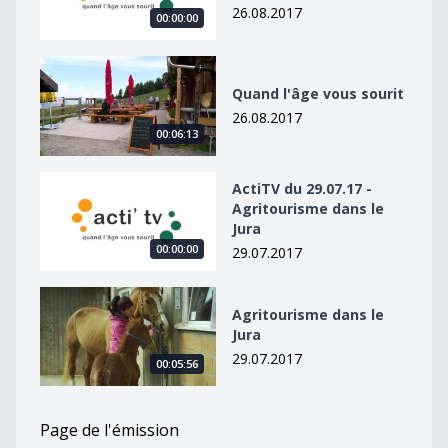
26.08.2017
00:00:00
Quand l&#039;âge vous sourit
Quand l'âge vous sourit
26.08.2017
00:06:13
ActiTV du 29.07.17 - Agritourisme dans le Jura
ActiTV du 29.07.17 -
Agritourisme dans le
Jura
00:00:00
29.07.2017
Agritourisme dans le Jura
Agritourisme dans le
Jura
29.07.2017
00:05:56
Page de l'émission