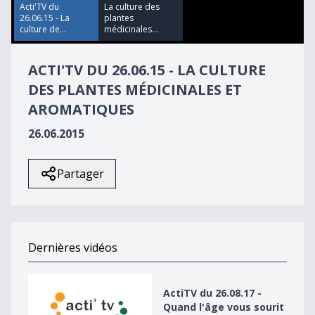
17
Acti'TV du
La culture des
seconds
26.06.15 - La
plantes
culture de...
médicinales...
ACTI'TV DU 26.06.15 - LA CULTURE
DES PLANTES MÉDICINALES ET
AROMATIQUES
26.06.2015
Partager
Dernières vidéos
ActiTV du 26.08.17 - Quand l&#039;âge vous sourit
ActiTV du 26.08.17 -
Quand l'âge vous sourit