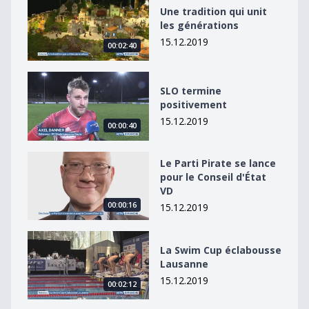
Une tradition qui unit les générations
Une tradition qui unit
les générations
15.12.2019
00:02:40
SLO termine positivement
SLO termine
positivement
15.12.2019
00:00:40
Le Parti Pirate se lance pour le Conseil d&#039;État V
Le Parti Pirate se lance
pour le Conseil d'État
VD
00:00:16
15.12.2019
La Swim Cup éclabousse Lausanne
La Swim Cup éclabousse
Lausanne
15.12.2019
00:02:12