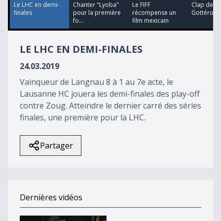
11
Le LHC en demi-
Chanter "Lyoba"
Le FIFF
Clap de fi
seconds
finales
pour la première
récompense un
Gottéron
fo...
film mexicain
LE LHC EN DEMI-FINALES
24.03.2019
Vainqueur de Langnau 8 à 1 au 7e acte, le
Lausanne HC jouera les demi-finales des play-off
contre Zoug. Atteindre le dernier carré des séries
finales, une première pour la LHC.
Partager
Dernières vidéos