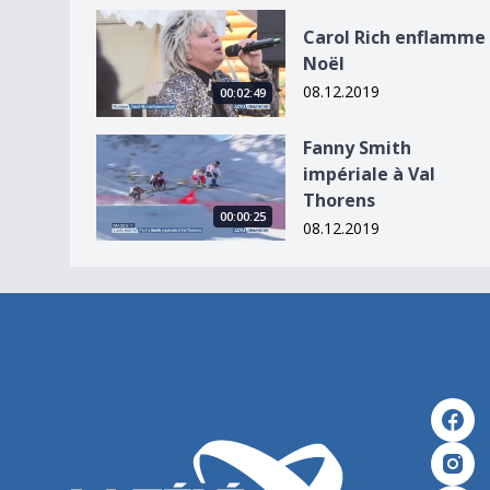
Carol Rich enflamme Noël
Carol Rich enflamme
Noël
08.12.2019
00:02:49
Fanny Smith impériale à Val Thorens
Fanny Smith
impériale à Val
Thorens
00:00:25
08.12.2019