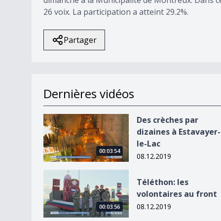
26 voix. La participation a atteint 29.2%.
Partager
Dernières vidéos
Des crèches par dizaines à Estavayer-le-Lac
Des crèches par
dizaines à Estavayer-
le-Lac
00:03:54
08.12.2019
Téléthon: les volontaires au front
Téléthon: les
volontaires au front
08.12.2019
00:03:56