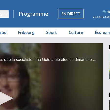
1
s
Programme
EN DIRECT
VILLARS-SU
aud
Fribourg
Sport
Culture
Économ
C’est à une majorité de 50.1% et avec 2402 suffrages que la socialiste Irina Gote a été élue ce dimanche à la Municipalité de Montreux. Dans ce deuxième tour, elle bat le PLR Florian Despond de 26 voix. La participation a atteint 29.2%.