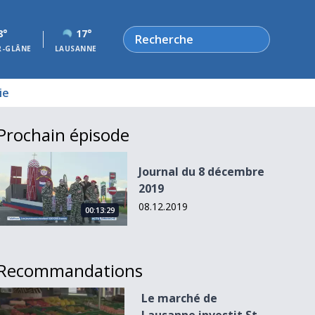
Rechercher
8°
17°
R-GLÂNE
LAUSANNE
ie
Prochain épisode
Journal du 8 décembre 2019
Journal du 8 décembre
2019
08.12.2019
00:13:29
Recommandations
Le marché de Lausanne investit St-François
Le marché de