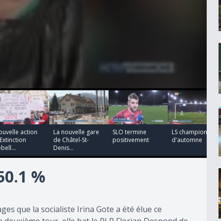
00:00:25
00:00:40
00:02:14
00:02:12
uvelle action
La nouvelle gare
SLO termine
LS champion
Extinction
de Châtel-St-
positivement
d'automne
bell...
Denis...
50.1 %
ges que la socialiste Irina Gote a été élue ce
 deuxième tour, elle bat le PLR Florian Despond de