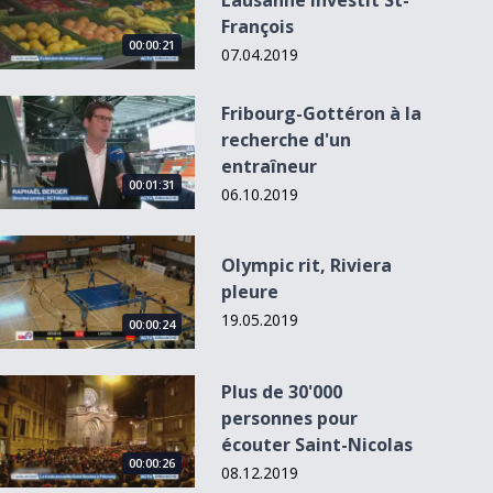
Lausanne investit St-
François
00:00:21
07.04.2019
Fribourg-Gottéron à la recherche d&#039;un entraîneur
Fribourg-Gottéron à la
recherche d'un
entraîneur
00:02:40
00:01:31
06.10.2019
Olympic rit, Riviera pleure
Olympic rit, Riviera
pleure
La Swim Cup
Une tradition qui
éclabousse
unit les générati...
19.05.2019
00:00:24
Lausanne
Plus de 30&#039;000 personnes pour écouter Saint-Nicolas
Plus de 30'000
personnes pour
écouter Saint-Nicolas
00:00:26
08.12.2019