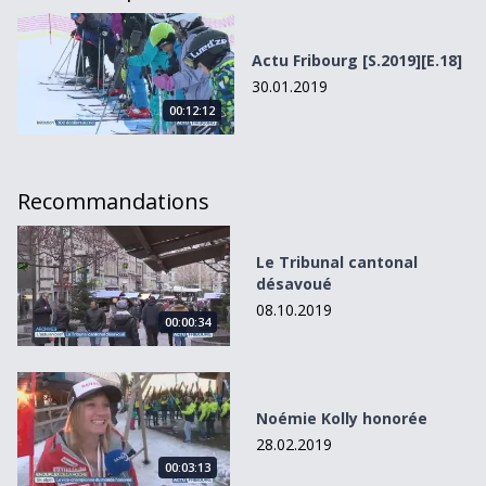
Actu Fribourg [S.2019][E.18]
Actu Fribourg [S.2019][E.18]
30.01.2019
00:12:12
Recommandations
Le Tribunal cantonal désavoué
Le Tribunal cantonal
désavoué
08.10.2019
00:00:34
Noémie Kolly honorée
Noémie Kolly honorée
28.02.2019
00:03:13