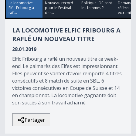
54
La locomotive
Nouveau record
Politique: Où sont
Demande 
seconds
Elfic Fribourg a
pour le Festival
les femmes ?
référendu
rafl...
des...
extremis
LA LOCOMOTIVE ELFIC FRIBOURG A
RAFLÉ UN NOUVEAU TITRE
28.01.2019
Elfic Fribourg a raflé un nouveau titre ce week-
end. Le palmarès des Elfes est impressionnant.
Elles peuvent se vanter d’avoir remporté 4 titres
consécutifs et 8 match de suite en SBL, 6
victoires consécutives en Coupe de Suisse et 14
en championnat. La locomotive gagnante doit
son succès à son travail acharné.
Partager