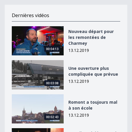
Dernières vidéos
Nouveau départ pour les remontées de Charmey
Nouveau départ pour
les remontées de
Charmey
00:04:13
13.12.2019
Une ouverture plus compliquée que prévue
Une ouverture plus
compliquée que prévue
13.12.2019
00:03:08
Romont a toujours mal à son école
Romont a toujours mal
à son école
13.12.2019
00:02:43
Le Tribunal désavoue le préfet sur l&#039;ouverture 