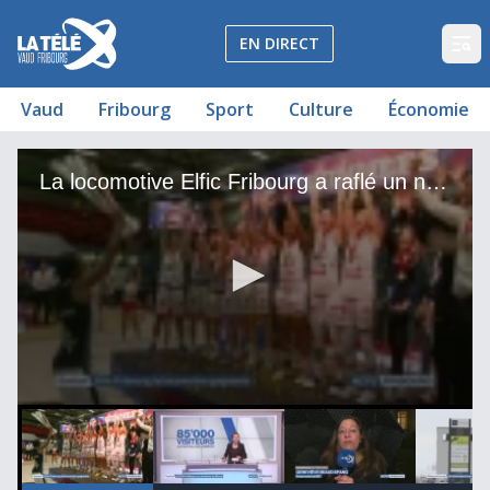
La Télé - Télévision régionale Vaud et Fribourg
EN DIRECT
Op
Vaud
Fribourg
Sport
Culture
Économie
La locomotive Elfic Fribourg a raflé un nouveau titre
Nouveau record pour le Festival des Lumières
Politique: Où sont les femmes ?
Demande de référendum in extremis
Le nouveau combat de Gisèle Sallin
La locomotive Elfic Fribourg a raflé un nouveau titre
54
00:00:24
00:04:29
00:00:22
0
seconds
of
1
minute,