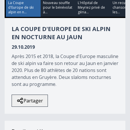
43
La Coupe
Nouveau souffle
L'Hôpital de
Un recueil
seconds
d'Europe de ski
pour le bénévolat
Meyriez privé de
chansons 
alpin en n...
à...
géria...
les...
LA COUPE D'EUROPE DE SKI ALPIN
EN NOCTURNE AU JAUN
29.10.2019
Après 2015 et 2018, la Coupe d'Europe masculine
de ski alpin va faire son retour au Jaun en janvier
2020. Plus de 80 athlètes de 20 nations sont
attendus en Gruyère. Deux slaloms nocturnes
sont au programme.
Partager