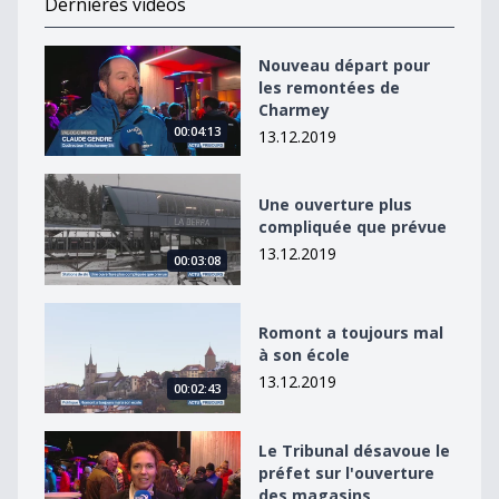
Dernières vidéos
Nouveau départ pour les remontées de Charmey
Nouveau départ pour
les remontées de
Charmey
00:04:13
13.12.2019
Une ouverture plus compliquée que prévue
Une ouverture plus
compliquée que prévue
13.12.2019
00:03:08
Romont a toujours mal à son école
Romont a toujours mal
à son école
13.12.2019
00:02:43
Le Tribunal désavoue le préfet sur l&#039;ouverture 
Le Tribunal désavoue le
préfet sur l'ouverture
des magasins