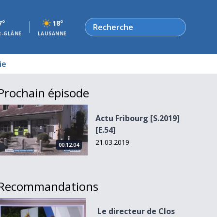
Rechercher
7°
18°
R-GLÂNE
LAUSANNE
ie
Prochain épisode
Actu Fribourg [S.2019][E.54]
Actu Fribourg [S.2019]
[E.54]
21.03.2019
00:12:04
Recommandations
Le directeur de Clos Fleuri s&#039;en va
Le directeur de Clos