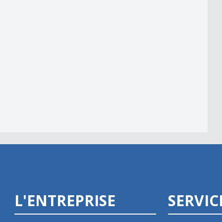
e
erture des magasins
L'ENTREPRISE
SERVIC