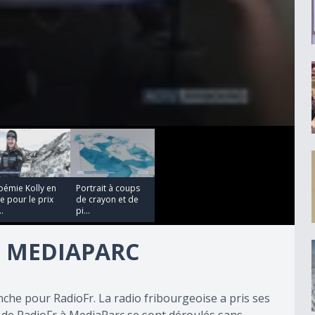
00:03:11
oémie Kolly en
Portrait à coups
ce pour le prix
de crayon et de
..
pi...
S MEDIAPARC
che pour RadioFr. La radio fribourgeoise a pris ses
s de RadioFr à MediaParc se sont déroulés sans