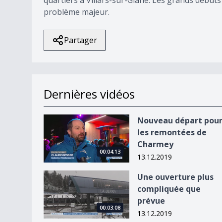
problème majeur.
Partager
Dernières vidéos
Nouveau départ pour les remontées de Charme
Nouveau départ pou
les remontées de
Charmey
00:04:13
13.12.2019
Une ouverture plus compliquée que prévue
Une ouverture plus
compliquée que
prévue
00:03:08
13.12.2019