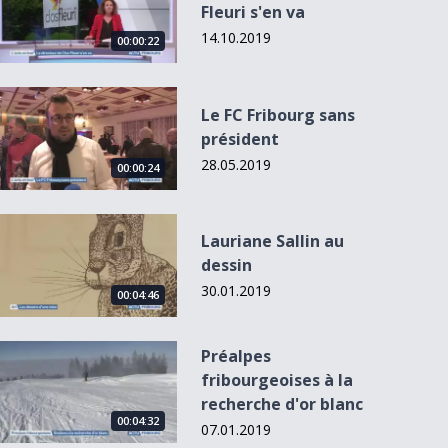
Fleuri s'en va
14.10.2019
00:00:22
Le FC Fribourg sans président
Le FC Fribourg sans
président
28.05.2019
00:00:24
Lauriane Sallin au dessin
Lauriane Sallin au
dessin
30.01.2019
00:04:46
Préalpes fribourgeoises à la recherche d&#039;or blanc
Préalpes
fribourgeoises à la
recherche d'or blanc
00:04:32
07.01.2019