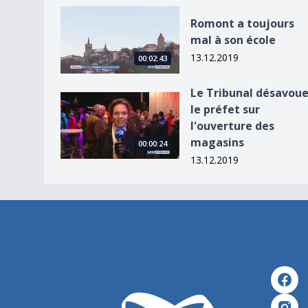
Romont a toujours mal à son école
Romont a toujours
mal à son école
13.12.2019
00:02:43
Le Tribunal désavou
Le Tribunal désavoue le préfet sur l&#039;ouv
le préfet sur
l'ouverture des
magasins
00:00:24
13.12.2019