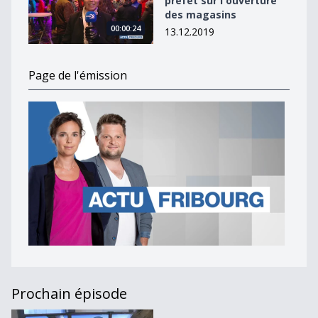
préfet sur l'ouverture
des magasins
00:00:24
13.12.2019
Page de l'émission
Prochain épisode
Actu Fribourg [S.2019][E.93]