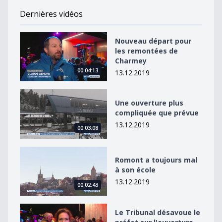
Dernières vidéos
Nouveau départ pour les remontées de Charmey
Nouveau départ pour
les remontées de
Charmey
00:04:13
13.12.2019
Une ouverture plus compliquée que prévue
Une ouverture plus
compliquée que prévue
13.12.2019
00:03:08
Romont a toujours mal à son école
Romont a toujours mal
à son école
13.12.2019
00:02:43
Le Tribunal désavoue le préfet sur l&#039;ouverture 
Le Tribunal désavoue le