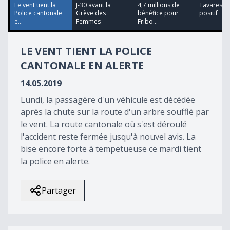
36
Le vent tient la
J-30 avant la
4,7 millions de
Tavares co
seconds
Police cantonale
Grève des
bénéfice pour
positif
e...
Femmes
Fribo...
LE VENT TIENT LA POLICE
CANTONALE EN ALERTE
14.05.2019
Lundi, la passagère d'un véhicule est décédée
après la chute sur la route d'un arbre soufflé par
le vent. La route cantonale où s'est déroulé
l'accident reste fermée jusqu'à nouvel avis. La
bise encore forte à tempetueuse ce mardi tient
la police en alerte.
Partager