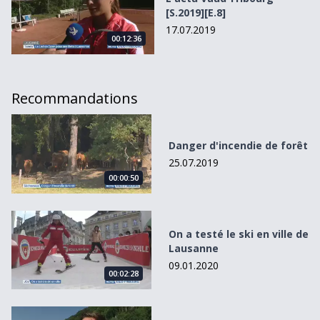
[S.2019][E.8]
17.07.2019
00:12:36
Recommandations
Danger d&#039;incendie de forêt
Danger d'incendie de forêt
25.07.2019
00:00:50
On a testé le ski en ville de Lausanne
On a testé le ski en ville de
Lausanne
09.01.2020
00:02:28
Les bécanes vont rugir à Broc