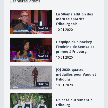
Dernières vidéos
La 50ème édition des mérites sportifs fribourgeois
La 50ème édition des
mérites sportifs
fribourgeois
00:02:56
10.01.2020
L’équipe d’unihockey féminine de Semsales primée à F
L’équipe d’unihockey
féminine de Semsales
primée à Fribourg
00:03:14
10.01.2020
JOJ 2020: quatre médailles pour Vaud et Fribourg
JOJ 2020: quatre
médailles pour Vaud et
Fribourg
00:00:56
10.01.2020
Un café autrement à Fribourg
Un café autrement à
Fribourg