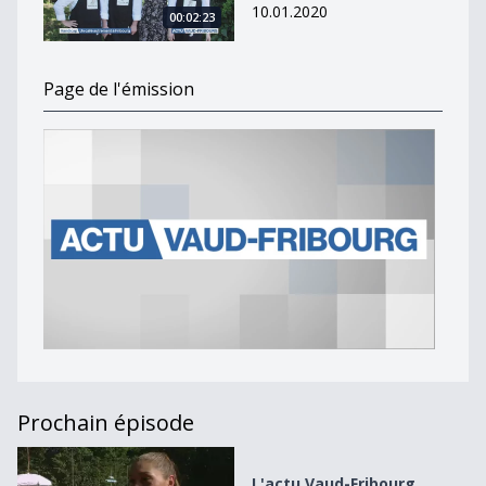
10.01.2020
00:02:23
Page de l'émission
Prochain épisode
L&#039;actu Vaud-Fribourg [S.2019][E.8]
L'actu Vaud-Fribourg