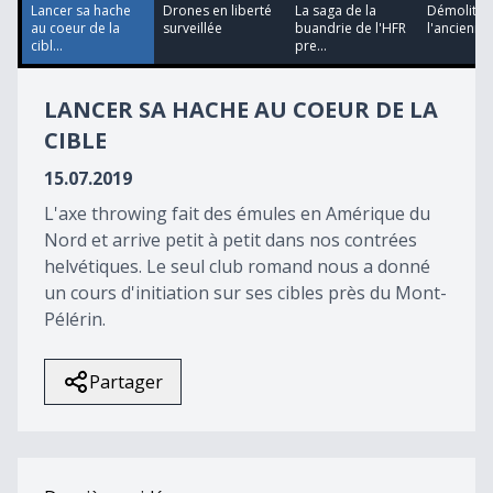
Lancer sa hache
Drones en liberté
La saga de la
Démolitio
au coeur de la
surveillée
buandrie de l'HFR
l'ancienne
cibl...
pre...
LANCER SA HACHE AU COEUR DE LA
CIBLE
15.07.2019
L'axe throwing fait des émules en Amérique du
Nord et arrive petit à petit dans nos contrées
helvétiques. Le seul club romand nous a donné
un cours d'initiation sur ses cibles près du Mont-
Pélérin.
Partager