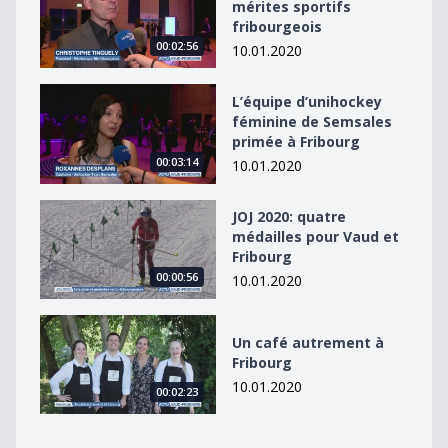
mérites sportifs
fribourgeois
00:02:56
10.01.2020
L’équipe d’unihockey féminine de Semsales primée à F
L’équipe d’unihockey
féminine de Semsales
primée à Fribourg
00:03:14
10.01.2020
JOJ 2020: quatre médailles pour Vaud et Fribourg
JOJ 2020: quatre
médailles pour Vaud et
Fribourg
00:00:56
10.01.2020
Un café autrement à Fribourg
Un café autrement à
Fribourg
10.01.2020
00:02:23