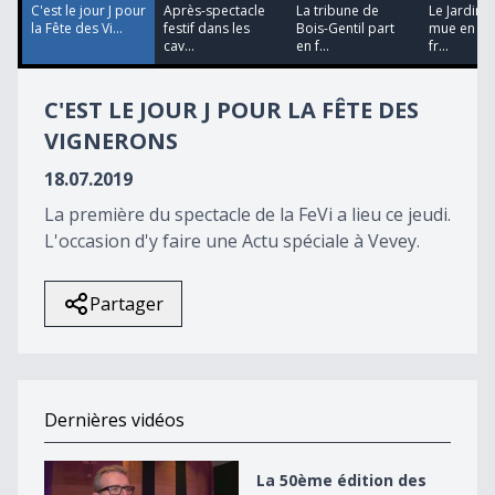
C'est le jour J pour
Après-spectacle
La tribune de
Le Jardin 
la Fête des Vi...
festif dans les
Bois-Gentil part
mue en es
cav...
en f...
fr...
C'EST LE JOUR J POUR LA FÊTE DES
VIGNERONS
18.07.2019
La première du spectacle de la FeVi a lieu ce jeudi.
L'occasion d'y faire une Actu spéciale à Vevey.
Partager
Dernières vidéos
La 50ème édition des mérites sportifs fribourgeois
La 50ème édition des