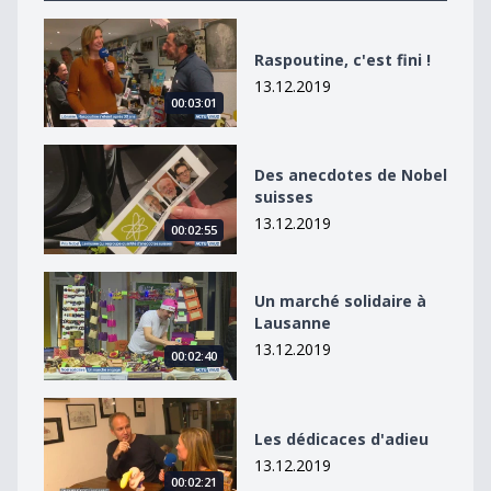
Raspoutine, c&#039;est fini !
Raspoutine, c'est fini !
13.12.2019
00:03:01
Des anecdotes de Nobel suisses
Des anecdotes de Nobel
suisses
13.12.2019
00:02:55
Un marché solidaire à Lausanne
Un marché solidaire à
Lausanne
13.12.2019
00:02:40
Les dédicaces d&#039;adieu
Les dédicaces d'adieu
13.12.2019
00:02:21