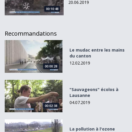
20.06.2019
00:10:48
Recommandations
Le mudac entre les mains du canton
Le mudac entre les mains
du canton
12.02.2019
00:00:28
&quot;Sauvageons&quot; écolos à Lausanne
"Sauvageons" écolos à
Lausanne
04.07.2019
00:02:38
La pollution à l&#039;ozone débarque dans le canton
La pollution à l'ozone