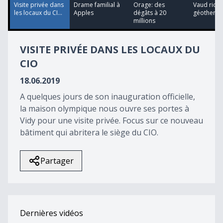
15
Visite privée dans
Drame familial à
Orage: des
Vaud riche
seconds
les locaux du CI...
Apples
dégâts à 20
géothermi
millions
VISITE PRIVÉE DANS LES LOCAUX DU
CIO
18.06.2019
A quelques jours de son inauguration officielle,
la maison olympique nous ouvre ses portes à
Vidy pour une visite privée. Focus sur ce nouveau
bâtiment qui abritera le siège du CIO.
Partager
Dernières vidéos