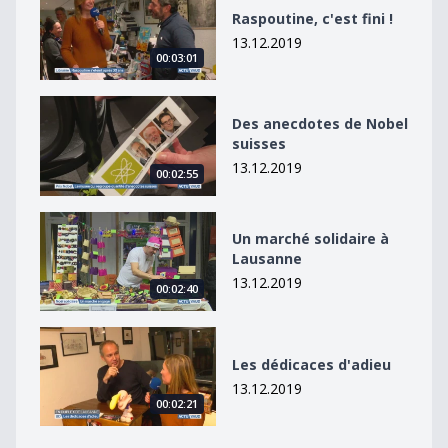
Raspoutine, c'est fini !
13.12.2019
00:03:01
Des anecdotes de Nobel suisses
Des anecdotes de Nobel
suisses
13.12.2019
00:02:55
Un marché solidaire à Lausanne
Un marché solidaire à
Lausanne
13.12.2019
00:02:40
Les dédicaces d&#039;adieu
Les dédicaces d'adieu
13.12.2019
00:02:21