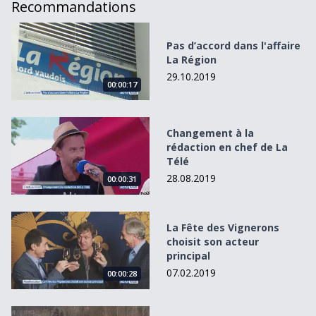
Recommandations
Pas d’accord dans l&#039;affaire La Région
Pas d’accord dans l'affaire
La Région
29.10.2019
00:00:17
Changement à la rédaction en chef de La Télé
Changement à la
rédaction en chef de La
Télé
28.08.2019
00:00:31
La Fête des Vignerons choisit son acteur principal
La Fête des Vignerons
choisit son acteur
principal
07.02.2019
00:00:28
Quand la neige sème le chaos