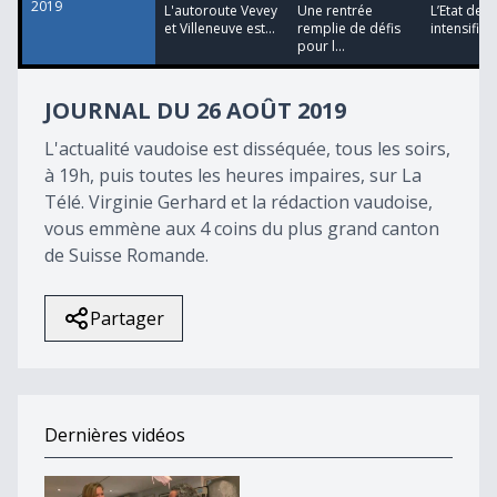
2019
L'autoroute Vevey
Une rentrée
L’Etat de 
et Villeneuve est...
remplie de défis
intensifie s
pour l...
JOURNAL DU 26 AOÛT 2019
L'actualité vaudoise est disséquée, tous les soirs,
à 19h, puis toutes les heures impaires, sur La
Télé. Virginie Gerhard et la rédaction vaudoise,
vous emmène aux 4 coins du plus grand canton
de Suisse Romande.
Partager
Dernières vidéos
Raspoutine, c&#039;est fini !