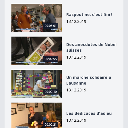
Raspoutine, c&#039;est fini !
Raspoutine, c'est fini !
13.12.2019
00:03:01
Des anecdotes de Nobel suisses
Des anecdotes de Nobel
suisses
13.12.2019
00:02:55
Un marché solidaire à Lausanne
Un marché solidaire à
Lausanne
13.12.2019
00:02:40
Les dédicaces d&#039;adieu
Les dédicaces d'adieu
13.12.2019
00:02:21