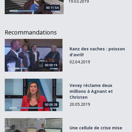
19.03.2019
00:11:54
Recommandations
Ranz des vaches : poisson d&#039;avril!
Ranz des vaches : poisson
d'avril!
02.04.2019
00:00:19
Vevey réclame deux millions à Agnant et Christen
Vevey réclame deux
millions à Agnant et
Christen
20.05.2019
00:00:28
Une cellule de crise mise sur pied à l&#039;HIB
Une cellule de crise mise