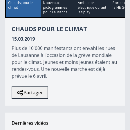
27
Chauds pour le
Nouveaux
Ambiance
Portes ouv
seconds
climat
pictogrammes
électrique durant
la HEIG-VD
pour Lausanne...
les play...
CHAUDS POUR LE CLIMAT
15.03.2019
Plus de 10'000 manifestants ont envahi les rues
de Lausanne à l'occasion de la grève mondiale
pour le climat. Jeunes et moins jeunes étaient au
rendez-vous. Une nouvelle marche est déjà
prévue le 6 avril.
Partager
Dernières vidéos